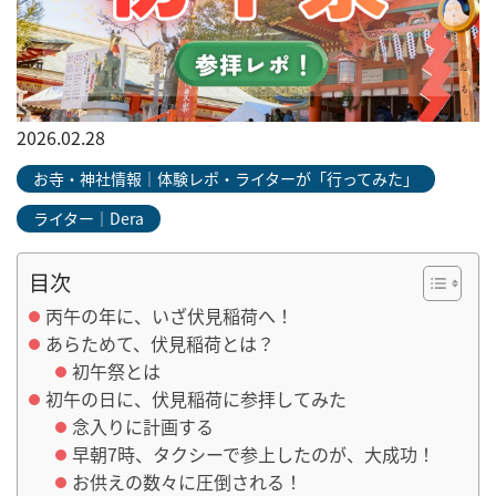
2026.02.28
お寺・神社情報｜体験レポ・ライターが「行ってみた」
ライター｜Dera
目次
丙午の年に、いざ伏見稲荷へ！
あらためて、伏見稲荷とは？
初午祭とは
初午の日に、伏見稲荷に参拝してみた
念入りに計画する
早朝7時、タクシーで参上したのが、大成功！
お供えの数々に圧倒される！