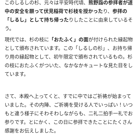
このしるしの杉、元々は平安時代頃、
熊野詣の参拝者が道
中の安全を願って伏見稲荷で杉枝を授かった
り、
参拝の
「しるし」として持ち帰った
りしたことに由来しているそ
う。
現代では、杉の枝に
「おたふく」の面
が付けられた縁起物
として頒布されています。この「しるしの杉」、お持ち帰
り用の縁起物として、初午限定で頒布されているもの。杉
の枝におたふくがついた、なかなかキュートな見た目をし
ています。
さて、本殿へ上ってくと、すでに中ではご祈祷が始まって
いました。その内陣、ご祈祷を受ける人でいっぱい！いつ
もと違う様子にそわそわしながらも、二礼二拍手一礼でお
参りです。とにかく、この日に参拝できたことにたくさん
感謝をお伝えしました。