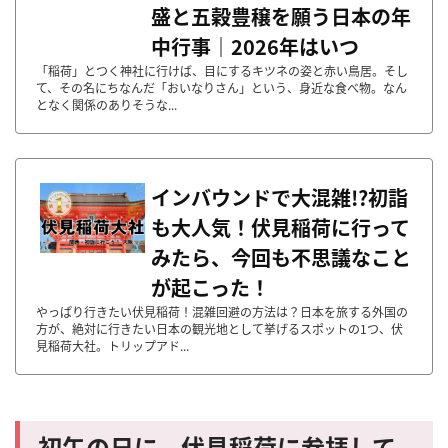
盛と五穀豊穣を願う日本の年
中行事｜2026年はいつ
「稲荷」とつく神社に行けば、目にするキツネの姿と赤い鳥居。そし
て、その名にちなんだ「おいなりさん」という、身近な食べ物。なん
となく関係のありそうな...
インバウンドで大混雑!?初詣
も大人気！伏見稲荷に行って
みたら、今回も不思議なこと
が起こった！
やっぱり行きたい伏見稲荷！混雑回避の方法は？日本を旅する外国の
方が、絶対に行きたい日本の観光地として挙げるスポットの1つ、伏
見稲荷大社。トリップアド...
初午の日に、伏見稲荷に参拝して