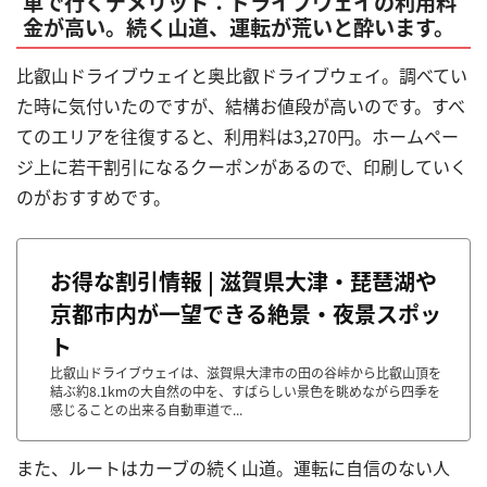
車で行くデメリット：ドライブウェイの利用料
金が高い。続く山道、運転が荒いと酔います。
比叡山ドライブウェイと奥比叡ドライブウェイ。調べてい
た時に気付いたのですが、結構お値段が高いのです。すべ
てのエリアを往復すると、利用料は
3,270
円。ホームペー
ジ上に若干割引になるクーポンがあるので、印刷していく
のがおすすめです。
お得な割引情報 | 滋賀県大津・琵琶湖や
京都市内が一望できる絶景・夜景スポッ
ト
比叡山ドライブウェイは、滋賀県大津市の田の谷峠から比叡山頂を
結ぶ約8.1kmの大自然の中を、すばらしい景色を眺めながら四季を
感じることの出来る自動車道で...
また、ルートはカーブの続く山道。運転に自信のない人