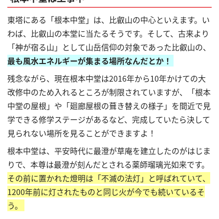
東塔にある「根本中堂」は、比叡山の中心といえます。い
わば、比叡山の本堂に当たるそうです。そして、古来より
「神が宿る山」として山岳信仰の対象であった比叡山の、
最も風水エネルギーが集まる場所なんだとか！
残念ながら、現在根本中堂は2016年から10年かけての大
改修中のため入れるところが制限されていますが、「根本
中堂の屋根」や「廻廊屋根の葺き替えの様子」を間近で見
学できる修学ステージがあるなど、完成していたら決して
見られない場所を見ることができますよ！
根本中堂は、平安時代に最澄が草庵を建立したのがはじま
りで、本尊は最澄が刻んだとされる薬師瑠璃光如来です。
その前に置かれた燈明は「不滅の法灯」と呼ばれていて、
1200年前に灯されたものと同じ火が今でも続いているそ
う。