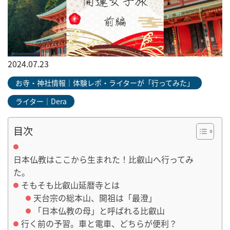
2024.07.23
お寺・神社情報｜体験レポ・ライターが「行ってみた」
ライター｜Dera
目次
日本仏教はここから生まれた！比叡山へ行ってみ
た。
そもそも比叡山延暦寺とは
天台宗の総本山、開祖は「最澄」
「日本仏教の母」と呼ばれる比叡山
行く前の予習。車と電車、どちらが便利？