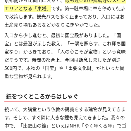
京都側から比叡山に入ると、
最も近いのが延暦寺のメイン
エリアとなる「東塔」
です。第一駐車場に車を停めて徒歩
で散策します。観光バスも多く止まっており、入口にはお
土産売り場もあるなどかなりにぎやかでした。
入口から少し進むと、最初に国宝殿がありました。「国
宝」とは最澄が示した教え、「一隅を照らす、これ即ち国
宝なり」からきており、「人の心こそが宝物」という意味
だそうです。時間の都合上、今回は断念しましたが別途
500円で、本物の「国宝」や「重要文化財」がといった貴
重な宝物が見られます。
鐘をつくところからはしゃぐ
続いて、大講堂という仏教の講義をする建物が見えてきま
す。そして、すぐ隣に大きな鐘も見えてきました。我々の
中で、「比叡山の鐘」といえばNHK「ゆく年くる年」でゴ