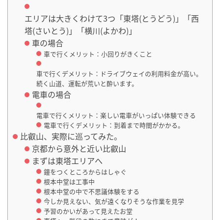
エリアは大きくわけて3つ「東塔(とうどう)」「西
塔(さいとう)」「横川(よかわ)」
車の場合
車で行くメリット：小回りがきくこと
車で行くデメリット：ドライブウェイの利用料金が高い。
続く山道、運転が荒いと酔います。
電車の場合
電車で行くメリット：楽しい電車がいっぱい体験できる
電車で行くデメリット：到着まで時間がかかる。
比叡山、実際に巡ってみた。
京都から意外と近い比叡山
まずは東塔エリアへ
鐘をつくところからはしゃぐ
根本中堂は工事中
根本中堂の中で不思議体験をする
今しか見えない、気が遠くなりそうな作業を見学
予習のかいがあって見えたお堂