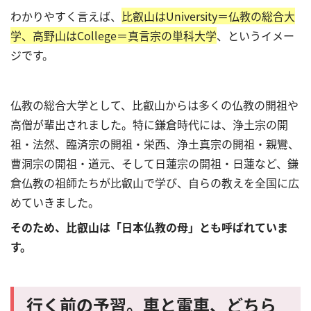
わかりやすく言えば、
比叡山は
University＝仏教の総合大
学、高野山はCollege
＝真言宗の単科大学
、というイメー
ジです。
仏教の総合大学として、比叡山からは多くの仏教の開祖や
高僧が輩出されました。特に鎌倉時代には、浄土宗の開
祖・法然、臨済宗の開祖・栄西、浄土真宗の開祖・親鸞、
曹洞宗の開祖・道元、そして日蓮宗の開祖・日蓮など、鎌
倉仏教の祖師たちが比叡山で学び、自らの教えを全国に広
めていきました。
そのため、比叡山は「日本仏教の母」とも呼ばれていま
す。
行く前の予習。車と電車、どちら