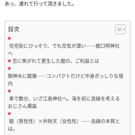
あっ、連れて行って頂きました。
目次
住宅街にひっそり、でも空気が濃い――龍口明神社
へ
恋に焦がれて更生した龍の、ご利益とは
御神木に龍像――コンパクトだけど中身ぎっしりな境
内
車で数分、いざ江島神社へ。海を前に良縁を考える
おじさん爆誕
龍（男性性）×弁財天（女性性）――良縁の本質と
は。