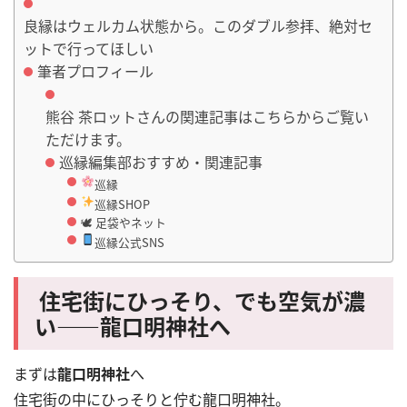
良縁はウェルカム状態から。このダブル参拝、絶対セ
ットで行ってほしい
筆者プロフィール
熊谷 茶ロットさんの関連記事はこちらからご覧い
ただけます。
巡縁編集部おすすめ・関連記事
巡縁
巡縁SHOP
🕊 足袋やネット
巡縁公式SNS
住宅街にひっそり、でも空気が濃
い――龍口明神社へ
まずは
龍口明神社
へ
住宅街の中にひっそりと佇む龍口明神社。