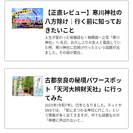
【正直レビュー】寒川神社の
八方除け｜行く前に知ってお
きたいこと
人生が変わった体験談も！相模国一之宮「寒川
神社」へ 先日、お久しぶりの友人と電話してい
た時、寒川神社に厄除け行ったという話題が出
ました。その話が面白...
古都奈良の秘境パワースポッ
ト「天河大辨財天社」に行っ
てみた
2025年(令和7年)、巳年となりました。ネットや
SNSでは、「蛇にまつわる神社に行こう」とい
う情報が多く出てきますが、中でも話題なのが
「神様に呼ばれないと...