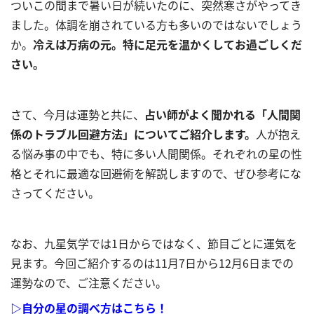
ついこの間まで暑い日が続いたのに、突然寒さがやってき
ました。体調を崩されている方も多いのではないでしょう
か。
冷えは万病の元。特に足元を温かくしてお過ごしくだ
さい。
さて、今月は運勢と共に、
占い師がよく聞かれる「人間関
係のトラブル回避方法」についてご紹介します。
人が抱え
る悩み事の中でも、特に多い人間関係。それぞれの星の性
格とそれに最適な回避術を解説しますので、ぜひ参考にな
さってください。
なお、九星気学では
1
日からではなく、節目ごとに運気を
見ます。今回ご紹介するのは
11
月
7
日から
12
月
6
日までの
運勢なので、ご注意ください。
▷自分の星の調べ方はこちら！