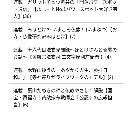
連載｜ガリットチュウ熊谷の「開運パワースポッ
ト通信」【よしもとNo.1パワースポット大好き芸
人】(36)
連載｜みほとけの いまこそ仏像 !! (いまぶつ)【お
寺・仏像研究家みほとけ】(2)
連載｜十六代目法衣見聞録〜ほとけさんと袈裟の
お話〜【黄檗宗法衣司 二文字屋利左衛門 】(4)
連載｜木野山ゆうの「あやかり人生、参拝日
和。」【寺社巡りがライフワークのモデル】(2)
連載｜裏山たぬきの禅と仏教やさしく解説【国
宝・萬福寺｜黄檗宗布教師会『公認』の広報担
当】(6)