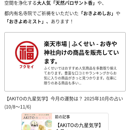
空間を浄化する
大人気「天然パロサント香」
や、
都内有名寺院でご祈祷をいただいた
「おきよめしお」
や
「おきよめミスト」、
あります！
楽天市場 | ふくせい - お寺や
神社向けの商品を販売してい
ます。
ふくせいではおすすめ人気商品を多数取り揃え
ております。豊富な口コミやランキングからお
気に入りの商品がきっと見つかります。在庫に
限りのある商品も多い...
【AKITOの九星気学】今月の運勢は？ 2025年10月の占い
(10/8～11/6)
前の記事
【AKITOの九星気学】