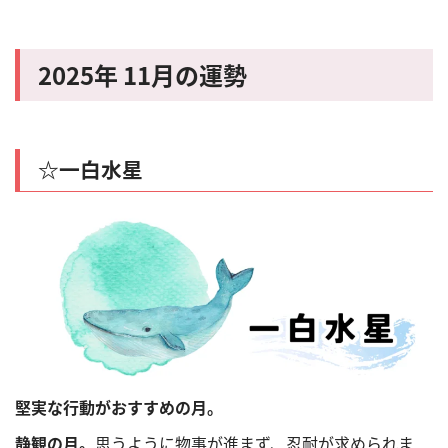
2025
年 11
月の運勢
☆一白水星
堅実な行動がおすすめの月。
静観の月。
思うように物事が進まず、忍耐が求められま