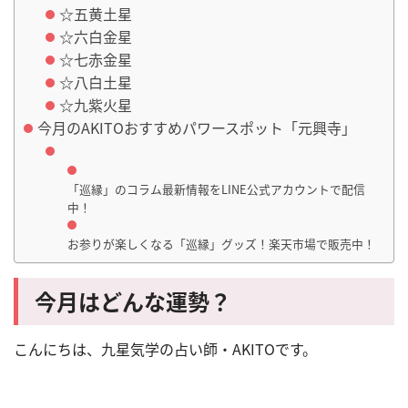
☆五黄土星
☆六白金星
☆七赤金星
☆八白土星
☆九紫火星
今月のAKITOおすすめパワースポット「元興寺」
「巡縁」のコラム最新情報をLINE公式アカウントで配信
中！
お参りが楽しくなる「巡縁」グッズ！楽天市場で販売中！
今月はどんな運勢？
こんにちは、九星気学の占い師・
AKITO
です。