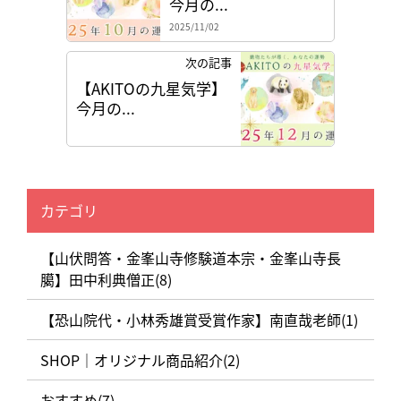
今月の...
2025/11/02
次の記事
【AKITOの九星気学】
今月の...
カテゴリ
【山伏問答・金峯山寺修験道本宗・金峯山寺長
臈】田中利典僧正(8)
【恐山院代・小林秀雄賞受賞作家】南直哉老師(1)
SHOP｜オリジナル商品紹介(2)
おすすめ(7)