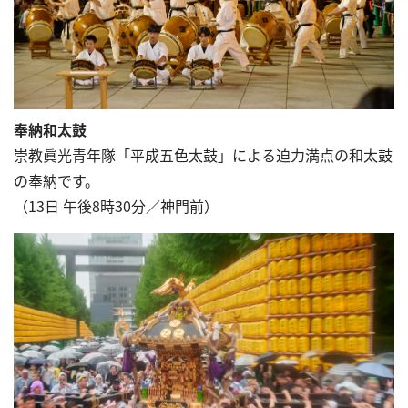
奉納和太鼓
崇教眞光青年隊「平成五色太鼓」による迫力満点の和太鼓
の奉納です。
（13日 午後8時30分／神門前）