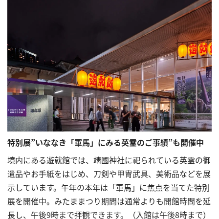
特別展”いななき「軍馬」にみる英霊のご事績”も開催中
境内にある遊就館では、靖國神社に祀られている英霊の御
遺品やお手紙をはじめ、刀剣や甲冑武具、美術品などを展
示しています。午年の本年は「軍馬」に焦点を当てた特別
展を開催中。みたままつり期間は通常よりも開館時間を延
長し、午後9時まで拝観できます。（入館は午後8時まで）