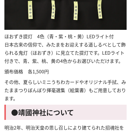
ほおずき提灯 4色（青・紫・桃・黄）LEDライト付
日本古来の信仰で、みたまをお迎えする道しるべとして飾
られる鬼灯（ほおずき）に見立てた提灯です。LEDライト
付きで、青、紫、桃、黄の4色からお選びいただけます。
頒布価格 各1,500円
その他、夏らしいミニうちわカードやオリジナル手拭、み
たままつりぼんぼり揮毫選集（絵葉書）もご用意しており
ます。
●
靖
國神社について
明治2年、明治天皇の思し召しにより建てられた招魂社を