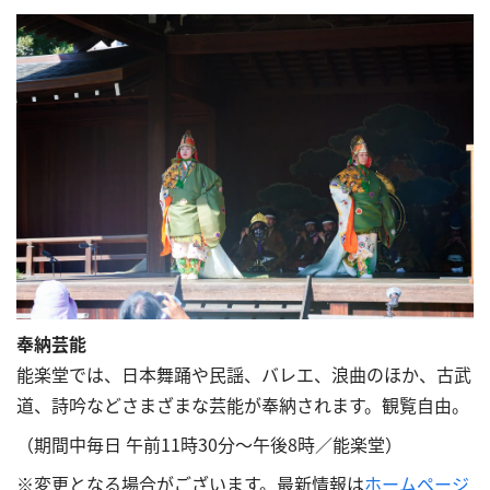
奉納芸能
能楽堂では、日本舞踊や民謡、バレエ、浪曲のほか、古武
道、詩吟などさまざまな芸能が奉納されます。観覧自由。
（期間中毎日 午前11時30分～午後8時／能楽堂）
※変更となる場合がございます。最新情報は
ホームページ