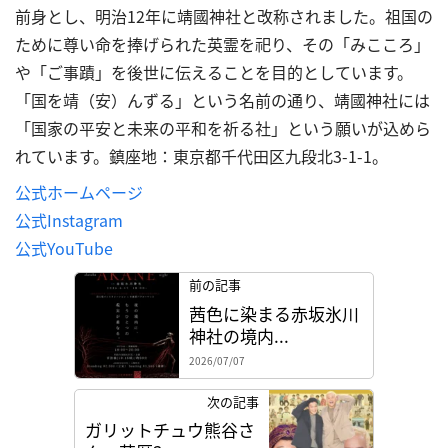
前身とし、明治12年に靖國神社と改称されました。祖国の
ために尊い命を捧げられた英霊を祀り、その「みこころ」
や「ご事蹟」を後世に伝えることを目的としています。
「国を靖（安）んずる」という名前の通り、靖國神社には
「国家の平安と未来の平和を祈る社」という願いが込めら
れています。鎮座地：東京都千代田区九段北3-1-1。
公式ホームページ
公式Instagram
公式YouTube
前の記事
茜色に染まる赤坂氷川
神社の境内...
2026/07/07
次の記事
ガリットチュウ熊谷さ