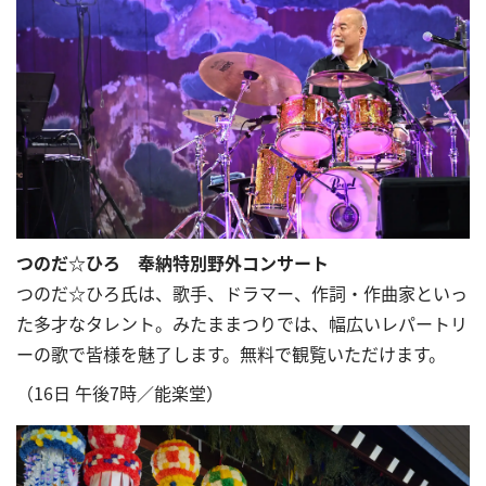
つのだ☆ひろ 奉納特別野外コンサート
つのだ☆ひろ氏は、歌手、ドラマー、作詞・作曲家といっ
た多才なタレント。みたままつりでは、幅広いレパートリ
ーの歌で皆様を魅了します。無料で観覧いただけます。
（16日 午後7時／能楽堂）