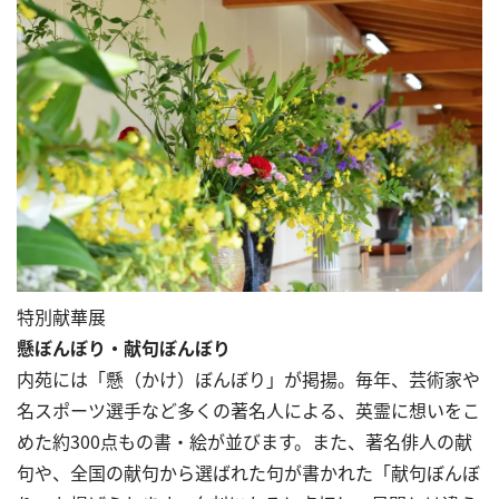
特別献華展
懸ぼんぼり・献句ぼんぼり
内苑には「懸（かけ）ぼんぼり」が掲揚。毎年、芸術家や
名スポーツ選手など多くの著名人による、英霊に想いをこ
めた約300点もの書・絵が並びます。また、著名俳人の献
句や、全国の献句から選ばれた句が書かれた「献句ぼんぼ