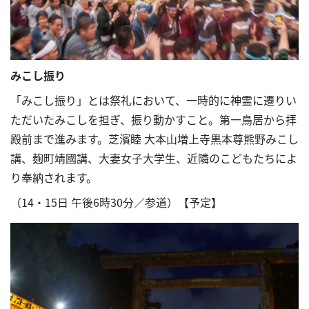
みこし振り
「みこし振り」とは祭礼において、一時的に神霊に遷りい
ただいたみこしを担ぎ、振り動かすこと。第一鳥居から拝
殿前まで進みます。芝濱睦 大本山増上寺黒本尊熊野みこし
講、麹町靖國講、大妻女子大学生、近隣のこどもたちによ
り奉納されます。
（14・15日 午後6時30分／参道）【予定】