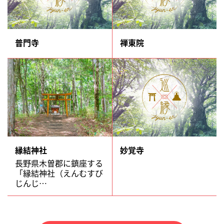
普門寺
禅東院
縁結神社
妙覚寺
長野県木曽郡に鎮座する
「縁結神社（えんむすび
じんじ…