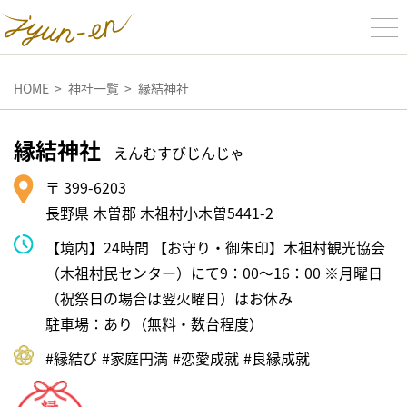
HOME
神社一覧
縁結神社
縁結神社
えんむすびじんじゃ
〒 399-6203
長野県 木曽郡 木祖村小木曽5441-2
【境内】24時間 【お守り・御朱印】木祖村観光協会
（木祖村民センター）にて9：00～16：00 ※月曜日
（祝祭日の場合は翌火曜日）はお休み
駐車場：あり（無料・数台程度）
#縁結び
#家庭円満
#恋愛成就
#良縁成就