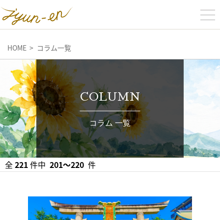
HOME
コラム一覧
COLUMN
コラム 一覧
全
221
件中
201〜220
件