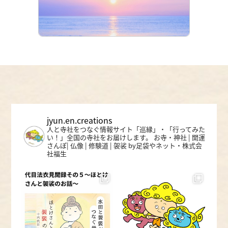
jyun.en.creations
人と寺社をつなぐ情報サイト「巡縁」・「行ってみた
い！」全国の寺社をお届けします。
お寺・神社 | 開運
さんぽ| 仏像 | 修験道 | 袈裟
by足袋やネット・株式会
社福生