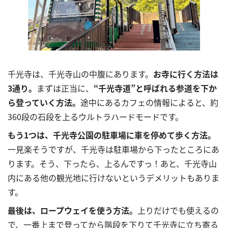
千光寺は、千光寺山の中腹にあります。
お寺に行く方法は
3
通り。
まずは正当に、
“
千光寺道
”
と呼ばれる参道を下か
ら登っていく方法。
途中にあるカフェの情報によると、約
360
段の石段を上るウルトラハードモードです。
もう
1
つは、千光寺公園の駐車場に車を停めて歩く方法。
一見楽そうですが、千光寺は駐車場から下ったところにあ
ります。そう、下ったら、上るんですっ！あと、千光寺山
内にある他の観光地に行けないというデメリットもありま
す。
最後は、ロープウェイを使う方法。
上りだけでも使えるの
で、一番上まで登ってから階段を下りて千光寺に立ち寄る