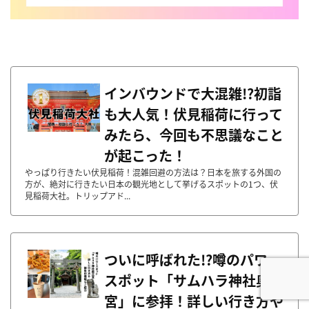
インバウンドで大混雑!?初詣
も大人気！伏見稲荷に行って
みたら、今回も不思議なこと
が起こった！
やっぱり行きたい伏見稲荷！混雑回避の方法は？日本を旅する外国の
方が、絶対に行きたい日本の観光地として挙げるスポットの1つ、伏
見稲荷大社。トリップアド...
ついに呼ばれた!?噂のパワー
スポット「サムハラ神社奥之
宮」に参拝！詳しい行き方や