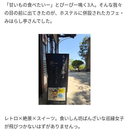
「甘いもの食べたいー」とぴーぴー鳴く
3
人。そんな我々
の目の前に出てきたのが、ホステルに併設されたカフェ・
みはらし亭さんでした。
レトロ
×
絶景
×
スイーツ。食いしん坊ばんざいな巡縁女子
が飛びつかないはずがありませんっ。