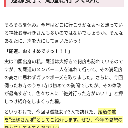
そろそろ夏休み。今年はどこに行こうかなぁ～と迷ってい
る神社お寺好きさんも多いのではないでしょうか。そんな
あなたに、声を大にして言いたいっ！
「尾道、おすすめですっ！！！」
実は四国出身の私。尾道は大好きで何度も訪れているので
すが、初尾道のメンバー二人を連れて行って、その満足度
の高さに思わずガッツポーズを取りました。さらに、今回
伺ったお寺のうち
1
寺は初めての訪問でしたが、その体験
が最高すぎて、色々な人に「絶対行った方がいい！」と押
しつけ紹介をしまくった程。
というわけで、今回は巡縁女子
3
人で訪れた、
尾道の旅
を
“
巡縁さんぽ
”
としてご紹介します。ぜひ、今年の夏旅の
参考にしてみてください♡