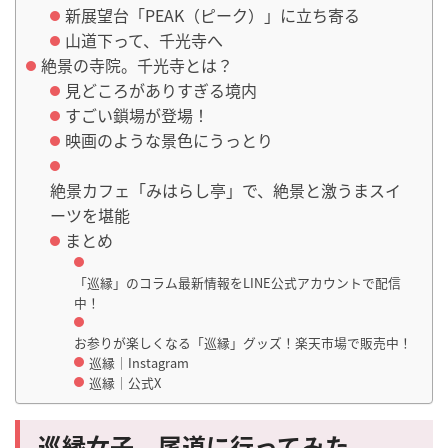
新展望台「PEAK（ピーク）」に立ち寄る
山道下って、千光寺へ
絶景の寺院。千光寺とは？
見どころがありすぎる境内
すごい鎖場が登場！
映画のような景色にうっとり
絶景カフェ「みはらし亭」で、絶景と激うまスイ
ーツを堪能
まとめ
「巡縁」のコラム最新情報をLINE公式アカウントで配信
中！
お参りが楽しくなる「巡縁」グッズ！楽天市場で販売中！
巡縁｜Instagram
巡縁｜公式X
巡縁女子、尾道に行ってみた