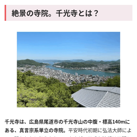
絶景の寺院。千光寺とは？
千光寺は、広島県尾道市の千光寺山の中腹・標高
140m
に
ある、真言宗系単立の寺院。
平安時代初期に弘法大師によ