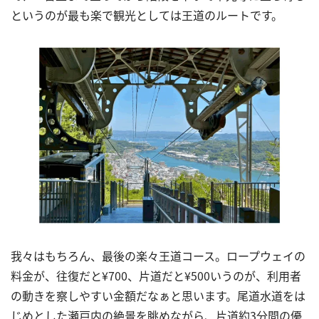
というのが最も楽で観光としては王道のルートです。
我々はもちろん、最後の楽々王道コース。ロープウェイの
料金が、往復だと
¥700
、片道だと
¥500
いうのが、利用者
の動きを察しやすい金額だなぁと思います。尾道水道をは
じめとした瀬戸内の絶景を眺めながら、片道約
3
分間の優