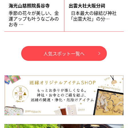
海光山慈照院長谷寺
出雲大社大阪分祠
季節の花々が美しい、金
日本最大の縁結び神社
運アップも叶うなごみの
「出雲大社」の分…
お寺 …
人気スポット一覧へ