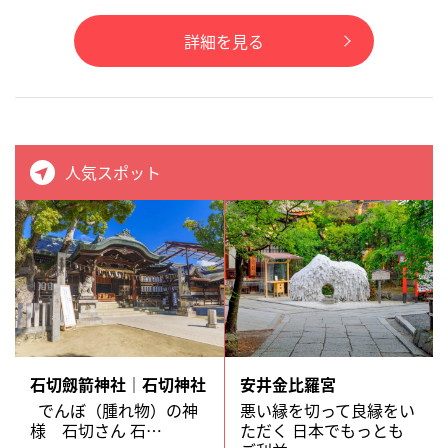
詳細を見る
人気スポット
石切劔箭神社｜石切神社
安井金比羅宮
でんぼ（腫れ物）の神
悪い縁を切って良縁をい
様 石切さん 石…
ただく 日本でもっとも