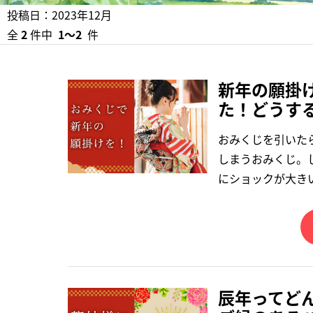
投稿日：2023年12月
全
2
件中
1〜2
件
新年の願掛
た！どうす
おみくじを引いた
しまうおみくじ。
にショックが大き
辰年ってどん