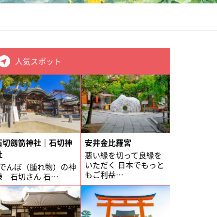
人気スポット
石切劔箭神社｜石切神
安井金比羅宮
社
悪い縁を切って良縁を
いただく 日本でもっと
でんぼ（腫れ物）の神
もご利益…
様 石切さん 石…