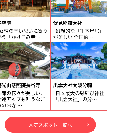
不空院
伏見稲荷大社
女性の辛い思いに寄り
幻想的な「千本鳥居」
添う「かけこみ寺…
が美しい 全国約…
海光山慈照院長谷寺
出雲大社大阪分祠
季節の花々が美しい、
日本最大の縁結び神社
金運アップも叶うなご
「出雲大社」の分…
みのお寺 …
人気スポット一覧へ