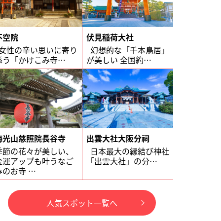
不空院
伏見稲荷大社
女性の辛い思いに寄り
幻想的な「千本鳥居」
添う「かけこみ寺…
が美しい 全国約…
海光山慈照院長谷寺
出雲大社大阪分祠
季節の花々が美しい、
日本最大の縁結び神社
金運アップも叶うなご
「出雲大社」の分…
みのお寺 …
人気スポット一覧へ