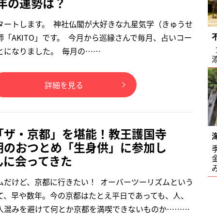
5年の運勢は？
タートします。 神社仏閣が大好きな九星気学（きゅうせ
「AKITO」です。 今月から巡縁さんで毎月、占いコー
とになりました。 毎月の……
詳細を見る
「ザ・京都」を堪能！教王護国寺
朝のおつとめ「生身供」に参加し
んに会ってきた
ムだけど、京都に行きたい！ オーバーツーリズムという
て、早や数年。今の京都はたとえ平日であっても、人、
人混みを避けて何とか京都を満喫できないものか………