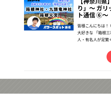
【神奈川県
り」〜 ガリ
ト通信 ⑥〜
皆様こんにちは！
大好きな 「箱根
人・有名人が足繁