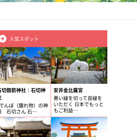
人気スポット
石切劔箭神社｜石切神
安井金比羅宮
社
悪い縁を切って良縁を
いただく 日本でもっと
でんぼ（腫れ物）の神
もご利益…
様 石切さん 石…