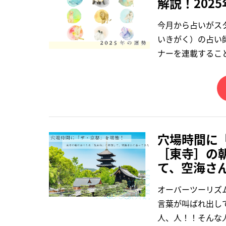
解説！202
今月から占いがス
いきがく）の占い師
ナーを連載するこ
穴場時間に
［東寺］の
て、空海さ
オーバーツーリズ
言葉が叫ばれ出し
人、人！！そんな