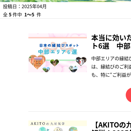
投稿日：2025年04月
全
5
件中
1〜5
件
本当に効い
ト6選 中
中部エリアの縁結
は、縁結びのご利
も、特に“ご利益
【AKITO