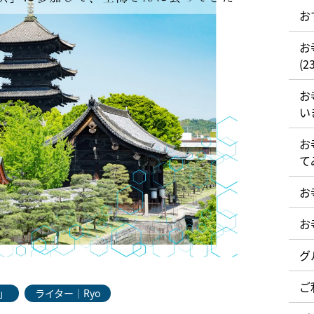
お
お
(23
お
い
お
て
お
お
グ
ご
」
ライター｜Ryo