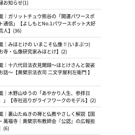
縁お知らせ(1)
載｜ガリットチュウ熊谷の「開運パワースポ
ト通信」【よしもとNo.1パワースポット大好
芸人】(36)
載｜みほとけの いまこそ仏像 !! (いまぶつ)
お寺・仏像研究家みほとけ】(2)
載｜十六代目法衣見聞録〜ほとけさんと袈裟
お話〜【黄檗宗法衣司 二文字屋利左衛門 】
載｜木野山ゆうの「あやかり人生、参拝日
。」【寺社巡りがライフワークのモデル】(2)
載｜裏山たぬきの禅と仏教やさしく解説【国
・萬福寺｜黄檗宗布教師会『公認』の広報担
(6)