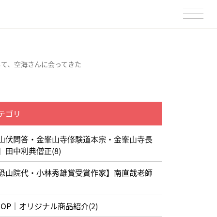
して、空海さんに会ってきた
テゴリ
山伏問答・金峯山寺修験道本宗・金峯山寺長
】田中利典僧正(8)
恐山院代・小林秀雄賞受賞作家】南直哉老師
HOP｜オリジナル商品紹介(2)