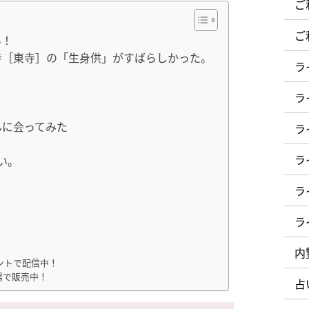
ご
ご
い！
寺［東寺］の「生身供」がすばらしかった。
ラ
ラ
んに会ってみた
ラ
ラ
い。
ラ
ラ
！
内
ントで配信中！
場で販売中！
占