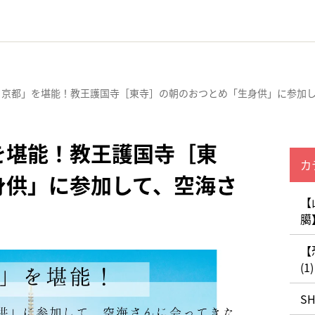
・京都」を堪能！教王護国寺［東寺］の朝のおつとめ「生身供」に参加
を堪能！教王護国寺［東
カ
身供」に参加して、空海さ
【
臈
【
(1)
S