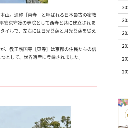
2
総本山。通称［東寺］と呼ばれる日本最古の密教
2
平安京守護の寺院として西寺と共に建立されま
スタイルで、左右には日光菩薩と月光菩薩を従え
20
20
たが、教王護国寺［東寺］は京都の住民たちの信
とつとして、世界遺産に登録されました。
20
2