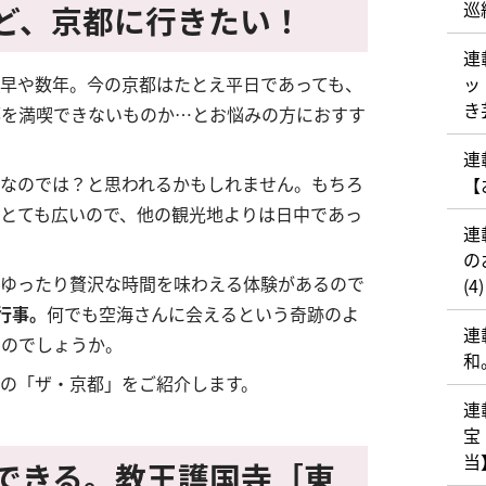
巡
ど、京都に行きたい！
連
早や数年。今の京都はたとえ平日であっても、
ッ
き
都を満喫できないものか…とお悩みの方におすす
連
なのでは？と思われるかもしれません。もちろ
【
とても広いので、他の観光地よりは日中であっ
連
の
もゆったり贅沢な時間を味わえる体験があるので
(4)
行事。
何でも空海さんに会えるという奇跡のよ
連
なのでしょうか。
和
の「ザ・京都」をご紹介します。
連
宝
当】
できる。教王護国寺［東