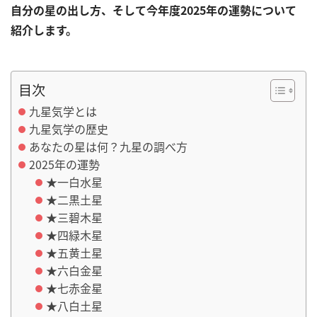
自分の星の出し方、そして今年度2025年の運勢について
紹介します。
目次
九星気学とは
九星気学の歴史
あなたの星は何？九星の調べ方
2025年の運勢
★一白水星
★二黒土星
★三碧木星
★四緑木星
★五黄土星
★六白金星
★七赤金星
★八白土星