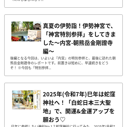
真夏の伊勢詣！伊勢神宮で、
「神宮特別参拝」をしてきま
した～内宮-朝熊岳金剛證寺
編～
後編となる今回は、いよいよ『内宮』の特別参拝と、最後に訪れた朝
熊岳金剛證寺のレポートです。前置きは短めに、早速続きをどう
ぞ！ ※今回も「特別参拝...
2025年(令和7年)巳年は蛇窪
神社へ！「白蛇日本三大聖
地」で、開運&金運アップを
願おう♡
巳年に参拝したい神社No.1？蛇窪神社に行ってみた。 2025年(令和7