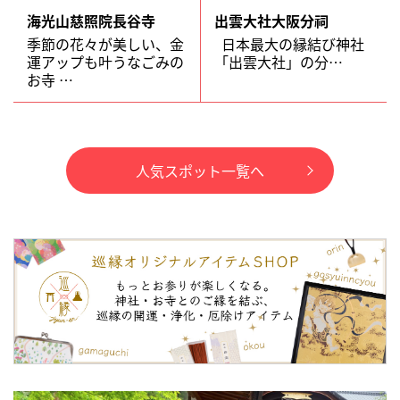
海光山慈照院長谷寺
出雲大社大阪分祠
季節の花々が美しい、金
日本最大の縁結び神社
運アップも叶うなごみの
「出雲大社」の分…
お寺 …
人気スポット一覧へ