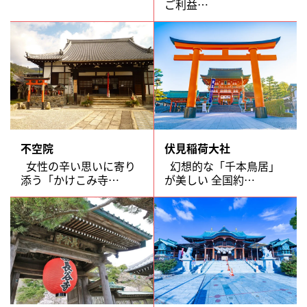
ご利益…
不空院
伏見稲荷大社
女性の辛い思いに寄り
幻想的な「千本鳥居」
添う「かけこみ寺…
が美しい 全国約…