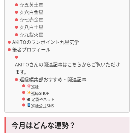
☆五黄土星
☆六白金星
☆七赤金星
☆八白土星
☆九紫火星
AKITOのワンポイント九星気学
筆者プロフィール
AKITOさんの関連記事はこちらからご覧いただけ
ます。
巡縁編集部おすすめ・関連記事
巡縁
巡縁SHOP
🕊 足袋やネット
巡縁公式SNS
今月はどんな運勢？