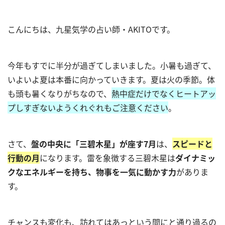
こんにちは、九星気学の占い師・AKITOです。
今年もすでに半分が過ぎてしまいました。小暑も過ぎて、
いよいよ夏は本番に向かっていきます。夏は火の季節。体
も頭も暑くなりがちなので、
熱中症だけでなくヒートアッ
プしすぎないようくれぐれもご注意ください
。
さて、
盤の中央に「三碧木星」が座す7月
は、
スピードと
行動の月
になります。雷を象徴する三碧木星は
ダイナミッ
クなエネルギーを持ち、物事を一気に動かす力
がありま
す。
チャンスも変化も、訪れてはあっという間にと通り過るの