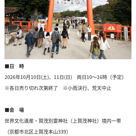
■
日 時
2026年10月10日(土)、11日(日) 両日10～16時（予定）
※各日売り切れ次第終了 ※小雨決行、荒天中止
■会 場
世界文化遺産・賀茂別雷神社（上賀茂神社）境内一帯
（京都市北区上賀茂本山339）