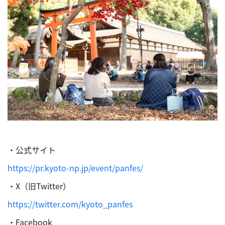
・公式サイト
https://pr.kyoto-np.jp/event/panfes/
・X（旧Twitter）
https://twitter.com/kyoto_panfes
・Facebook