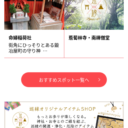
命婦稲荷社
薝蔔林寺・南禪僧堂
街角にひっそりとある鍛
冶屋町の守り神 …
おすすめスポット一覧へ