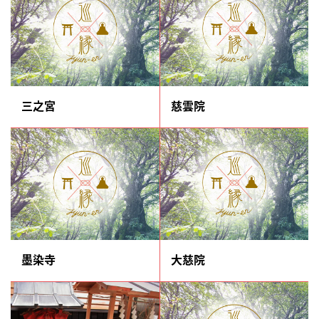
三之宮
慈雲院
墨染寺
大慈院