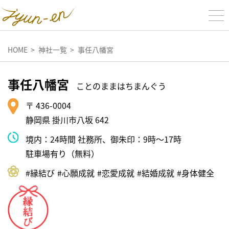
HOME
神社一覧
事任八幡宮
事任八幡宮
ことのままはちまんぐう
〒 436-0004
静岡県 掛川市八坂 642
境内：24時間 社務所、御朱印：9時～17時
駐車場有り（無料）
#縁結び
#⼼願成就
#恋愛成就
#結婚成就
#⾝体健全