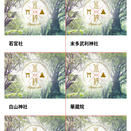
若宮社
末多武利神社
白山神社
華蔵院