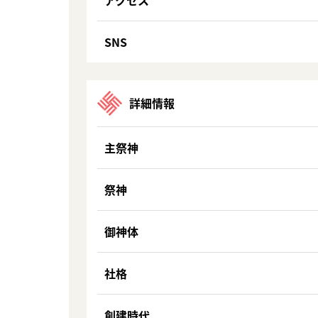
アクセス
SNS
詳細情報
主祭神
祭神
御神体
社格
創建時代