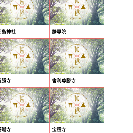
柴島神社
静専院
斉勝寺
舎利尊勝寺
珊瑚寺
宝積寺