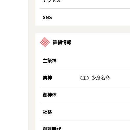
アクセス
SNS
詳細情報
主祭神
祭神
《主》少彦名命
御神体
社格
創建時代