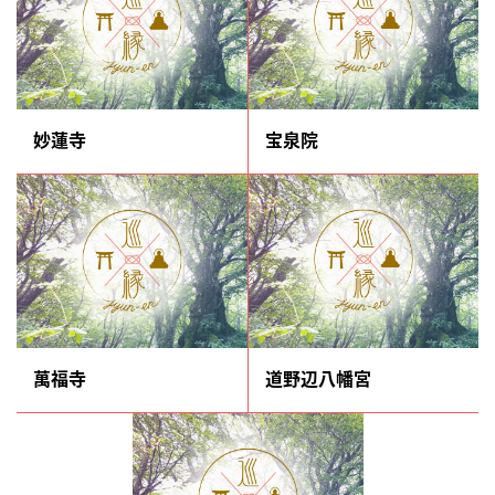
妙蓮寺
宝泉院
萬福寺
道野辺八幡宮