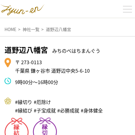
HOME
神社一覧
道野辺八幡宮
道野辺八幡宮
みちのべはちまんぐう
〒 273-0113
千葉県 鎌ヶ谷市 道野辺中央5-6-10
9時00分～16時00分
#縁切り
#厄除け
#縁結び
#⼦宝成就
#必勝成就
#⾝体健全