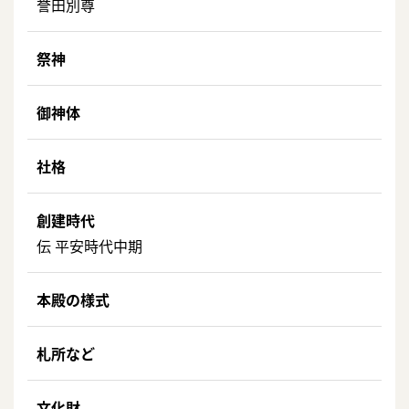
誉田別尊
祭神
御神体
社格
創建時代
伝 平安時代中期
本殿の様式
札所など
文化財