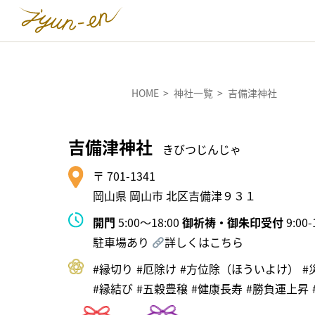
HOME
神社一覧
吉備津神社
吉備津神社
きびつじんじゃ
〒 701-1341
岡山県 岡山市 北区吉備津９３１
開門
5:00〜18:00
御祈祷・御朱印受付
9:00-
駐車場あり
詳しくはこちら
#縁切り
#厄除け
#⽅位除（ほういよけ）
#
#縁結び
#五穀豊穣
#健康長寿
#勝負運上昇