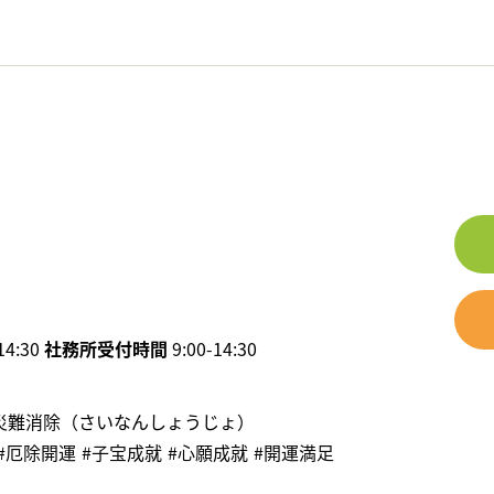
14:30
社務所受付時間
9:00-14:30
災難消除（さいなんしょうじょ）
#厄除開運
#⼦宝成就
#⼼願成就
#開運満足