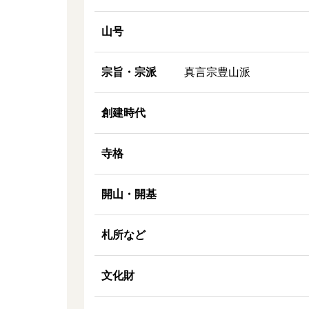
山号
宗旨・宗派
真言宗豊山派
創建時代
寺格
開山・開基
札所など
文化財