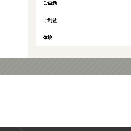
ご由緒
ご利益
体験