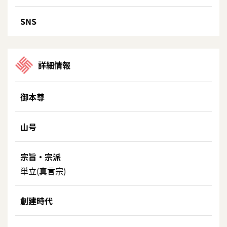
SNS
詳細情報
御本尊
山号
宗旨・宗派
単立(真言宗)
創建時代