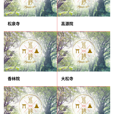
松泉寺
高源院
香林院
大松寺