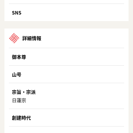
SNS
詳細情報
御本尊
山号
宗旨・宗派
日蓮宗
創建時代