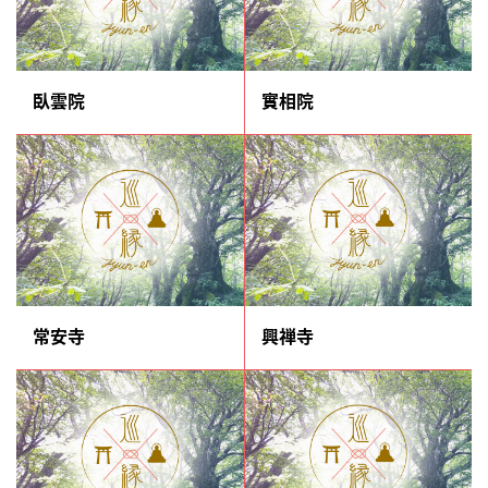
臥雲院
實相院
常安寺
興禅寺