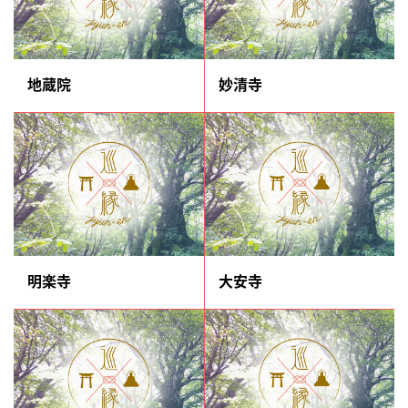
地蔵院
妙清寺
明楽寺
大安寺