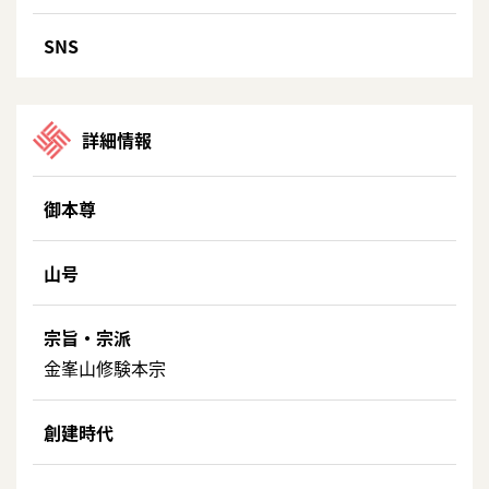
SNS
詳細情報
御本尊
山号
宗旨・宗派
金峯山修験本宗
創建時代