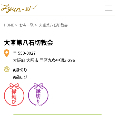
HOME
お寺一覧
大峯第八石切教会
大峯第八石切教会
〒 550-0027
大阪府 大阪市 西区九条中通3-296
#縁切り
#縁結び