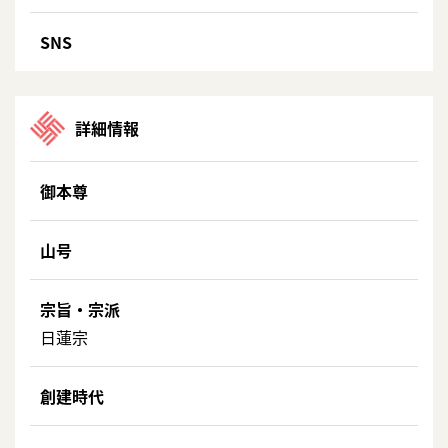
SNS
詳細情報
御本尊
山号
宗旨・宗派
日蓮宗
創建時代