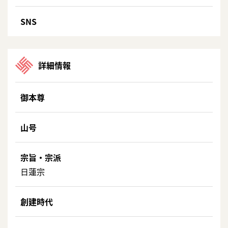
SNS
詳細情報
御本尊
山号
宗旨・宗派
日蓮宗
創建時代