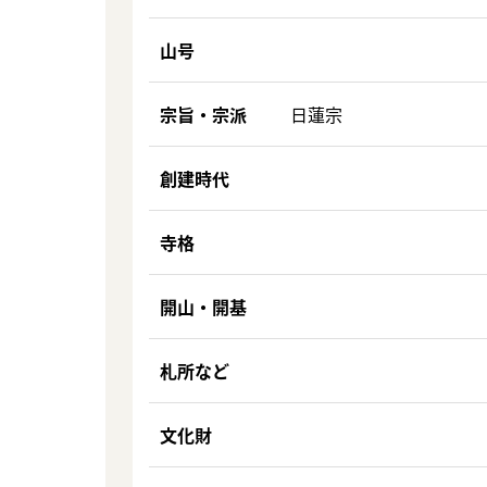
山号
宗旨・宗派
日蓮宗
創建時代
寺格
開山・開基
札所など
文化財