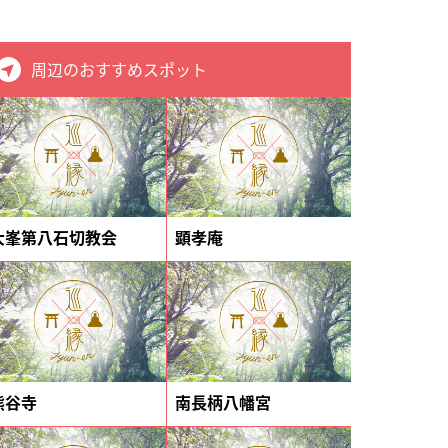
周辺のおすすめスポット
大峯第八石切教会
顕孝庵
熊谷寺
南長柄八幡宮