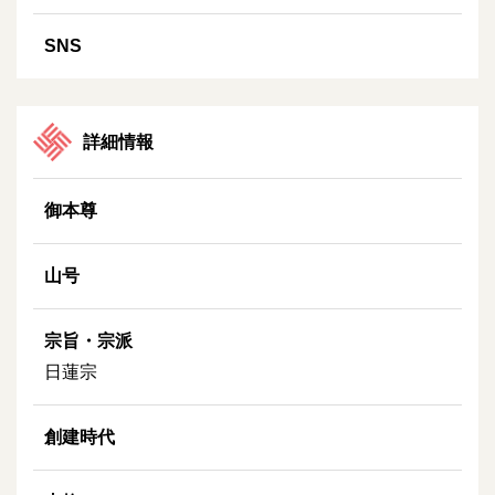
SNS
詳細情報
御本尊
山号
宗旨・宗派
日蓮宗
創建時代