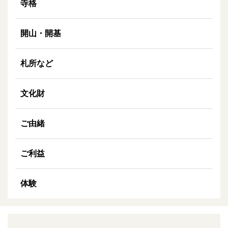
寺格
開山・開基
札所など
文化財
ご由緒
ご利益
体験