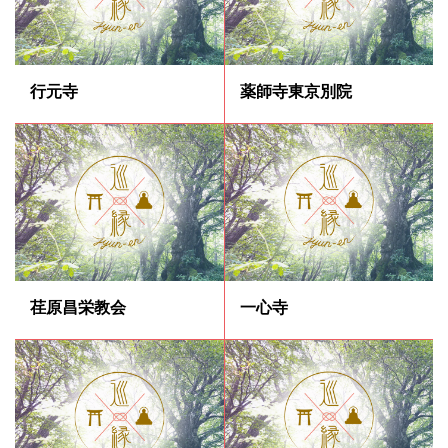
行元寺
薬師寺東京別院
荏原昌栄教会
一心寺