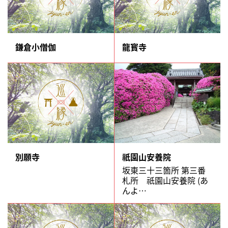
鎌倉小僧伽
龍寳寺
別願寺
祇園山安養院
坂東三十三箇所 第三番
札所 祇園山安養院 (あ
んよ…