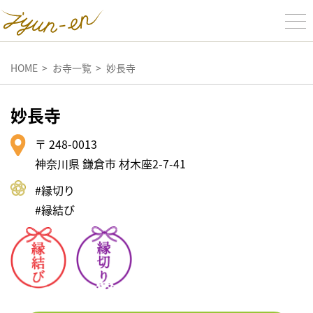
HOME
お寺一覧
妙長寺
妙長寺
〒 248-0013
神奈川県 鎌倉市 材木座2-7-41
#縁切り
#縁結び