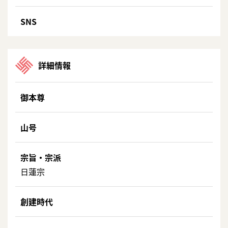
SNS
詳細情報
御本尊
山号
宗旨・宗派
日蓮宗
創建時代