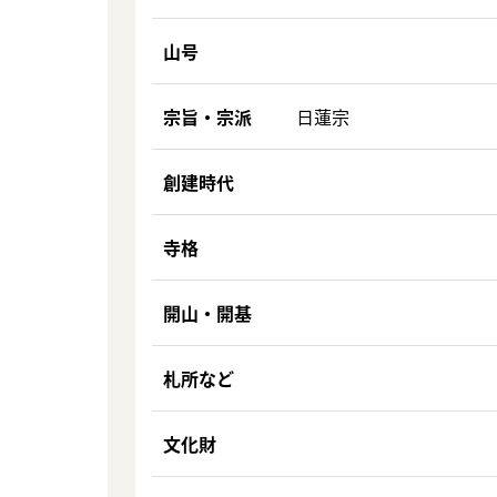
山号
宗旨・宗派
日蓮宗
創建時代
寺格
開山・開基
札所など
文化財