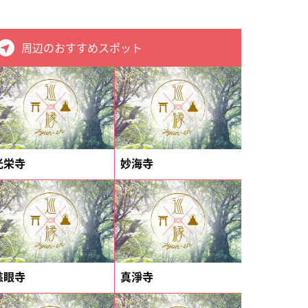
周辺のおすすめスポット
光栄寺
妙海寺
慈眼寺
真淨寺