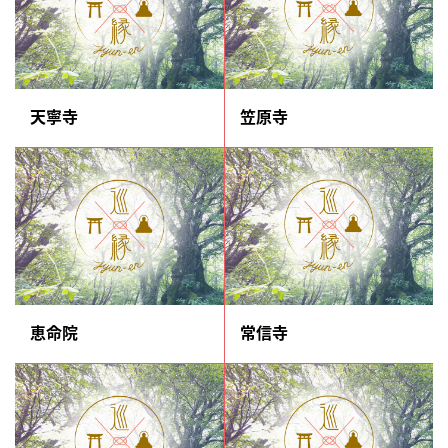
天寧寺
笠原寺
恵命院
常信寺