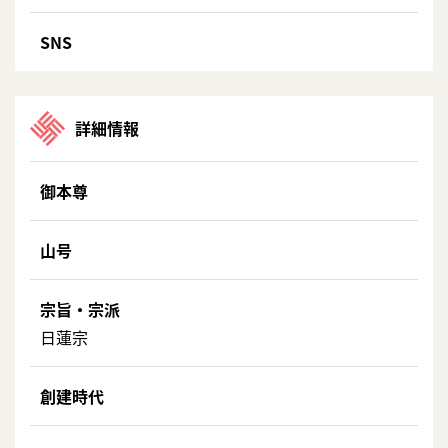
SNS
詳細情報
御本尊
山号
宗旨・宗派
日蓮宗
創建時代