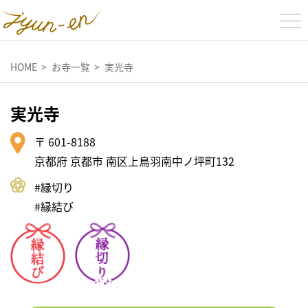
HOME
お寺一覧
実光寺
実光寺
〒 601-8188
京都府 京都市 南区上鳥羽南中ノ坪町132
#縁切り
#縁結び