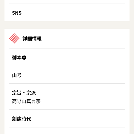
SNS
詳細情報
御本尊
山号
宗旨・宗派
高野山真言宗
創建時代