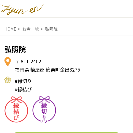
HOME
お寺一覧
弘照院
弘照院
〒 811-2402
福岡県 糟屋郡 篠栗町金出3275
#縁切り
#縁結び