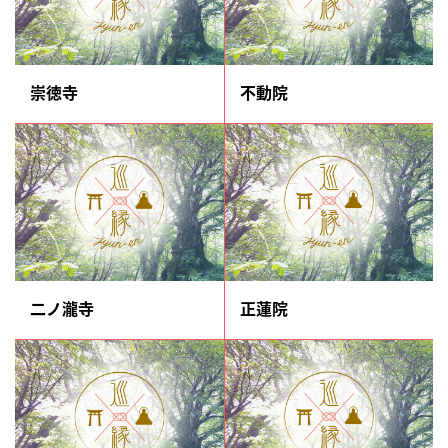
崇徳寺
不動院
二ノ瀧寺
正蓮院