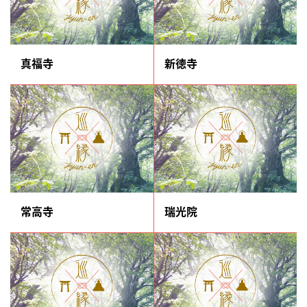
真福寺
新徳寺
常高寺
瑞光院