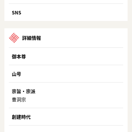
SNS
詳細情報
御本尊
山号
宗旨・宗派
曹洞宗
創建時代