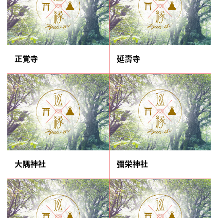
正覚寺
延壽寺
大隅神社
彌栄神社