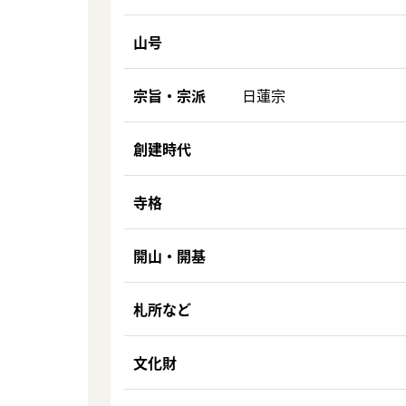
山号
宗旨・宗派
日蓮宗
創建時代
寺格
開山・開基
札所など
文化財