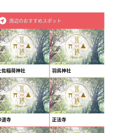
周辺のおすすめスポット
土佐稲荷神社
羽呉神社
妙道寺
正法寺