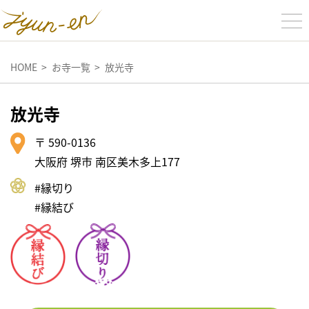
HOME
お寺一覧
放光寺
放光寺
〒 590-0136
大阪府 堺市 南区美木多上177
#縁切り
#縁結び