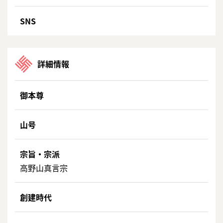
SNS
詳細情報
御本尊
山号
宗旨・宗派
高野山真言宗
創建時代