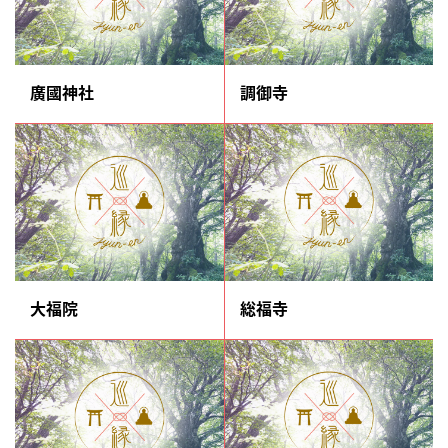
廣國神社
調御寺
大福院
総福寺