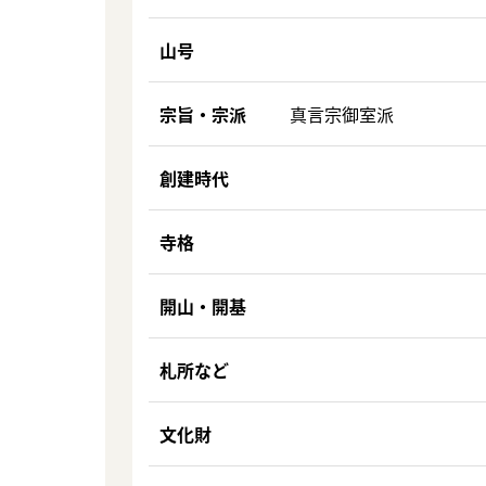
山号
宗旨・宗派
真言宗御室派
創建時代
寺格
開山・開基
札所など
文化財