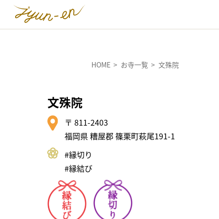
HOME
お寺一覧
文殊院
文殊院
〒 811-2403
福岡県 糟屋郡 篠栗町萩尾191-1
#縁切り
#縁結び