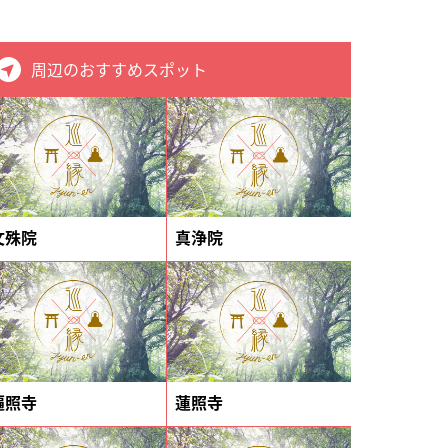
周辺のおすすめスポット
文殊院
真浄院
遍照寺
蓮照寺