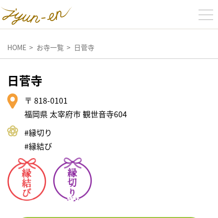
HOME
お寺一覧
日菅寺
日菅寺
〒 818-0101
福岡県 太宰府市 観世音寺604
#縁切り
#縁結び