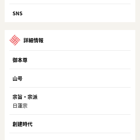
SNS
詳細情報
御本尊
山号
宗旨・宗派
日蓮宗
創建時代