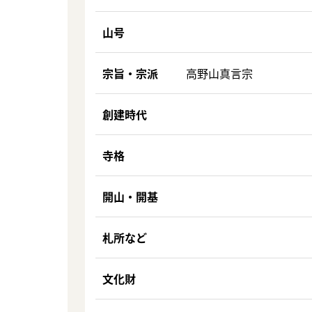
山号
宗旨・宗派
高野山真言宗
創建時代
寺格
開山・開基
札所など
文化財