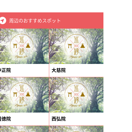
周辺のおすすめスポット
中正院
大慈院
盛徳院
西弘院