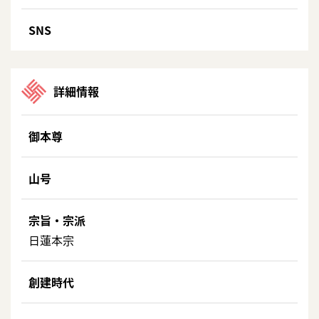
SNS
詳細情報
御本尊
山号
宗旨・宗派
日蓮本宗
創建時代