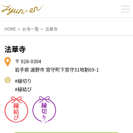
HOME
お寺一覧
法華寺
法華寺
〒 028-0304
岩手県 遠野市 宮守町下宮守31地割69-1
#縁切り
#縁結び