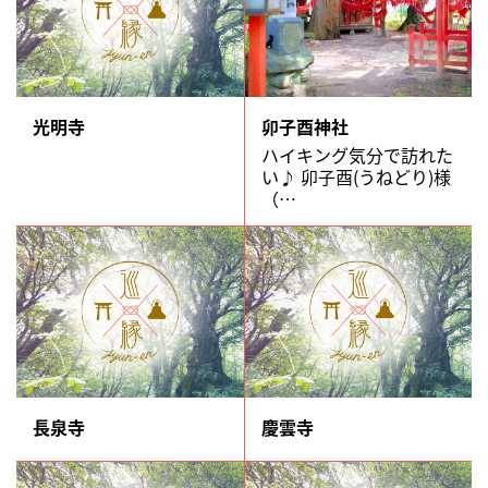
光明寺
卯子酉神社
ハイキング気分で訪れた
い♪ 卯子酉(うねどり)様
（…
長泉寺
慶雲寺