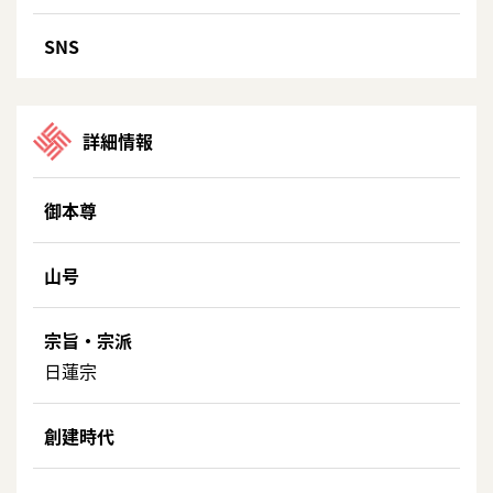
SNS
詳細情報
御本尊
山号
宗旨・宗派
日蓮宗
創建時代