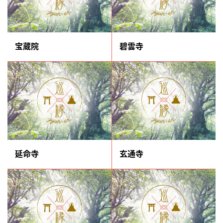
宝蔵院
碧雲寺
延命寺
玄通寺