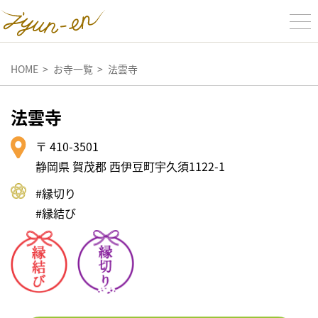
HOME
お寺一覧
法雲寺
法雲寺
〒 410-3501
静岡県 賀茂郡 西伊豆町宇久須1122-1
#縁切り
#縁結び