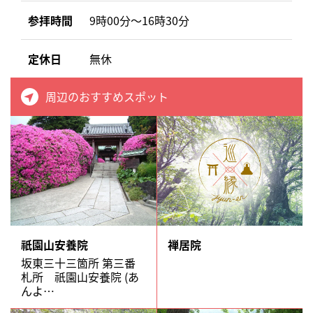
参拝時間
9時00分～16時30分
定休日
無休
周辺のおすすめスポット
祇園山安養院
禅居院
坂東三十三箇所 第三番
札所 祇園山安養院 (あ
んよ…