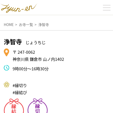
HOME
お寺一覧
浄智寺
浄智寺
じょうちじ
〒 247-0062
神奈川県 鎌倉市 山ノ内1402
9時00分～16時30分
#縁切り
#縁結び