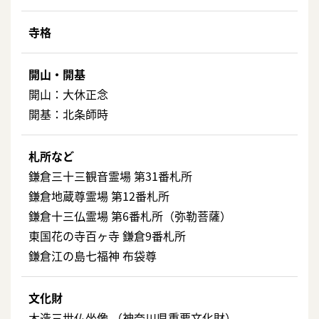
寺格
開山・開基
開山：大休正念
開基：北条師時
札所など
鎌倉三十三観音霊場 第31番札所
鎌倉地蔵尊霊場 第12番札所
鎌倉十三仏霊場 第6番札所（弥勒菩薩）
東国花の寺百ヶ寺 鎌倉9番札所
鎌倉江の島七福神 布袋尊
文化財
木造三世仏坐像 （神奈川県重要文化財）