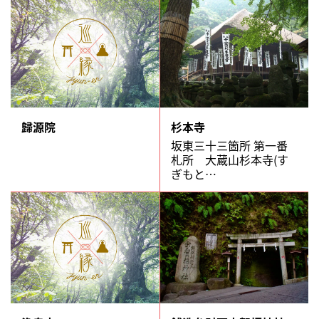
歸源院
杉本寺
坂東三十三箇所 第一番
札所 大蔵山杉本寺(す
ぎもと…