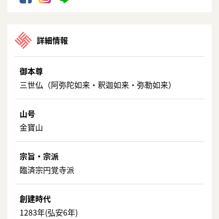
詳細情報
御本尊
三世仏（阿弥陀如来・釈迦如来・弥勒如来）
山号
金寶山
宗旨・宗派
臨済宗円覚寺派
創建時代
1283年(弘安6年)