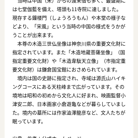
当時は中国（宋）からの渡来僧も多く、最盛期に
は七堂伽藍を備え、塔頭も11寺院に達しました。
現存する鐘楼門（しょうろうもん）や本堂の様子な
どより、「宋風」という当時の中国の様式をうかが
うことが出来ます。
本尊の木造三世仏坐像は神奈川県の重要文化財に
指定されています。また「木造地蔵菩薩坐像」（国
指定重要文化財）や「木造韋駄天立像」（市指定重
要文化財）は鎌倉国宝館におさめられています。
境内は国の史跡に指定され、寺域は源氏山ハイキ
ングコースにある天柱峰まで広がっています。その
境地は昭和の初めから文化人に好まれ、映画監督小
津安二郎、日本画家小倉遊亀などが暮らしていまし
た。境内の墓所には作家澁澤龍彦など、文人たちが
眠っています。