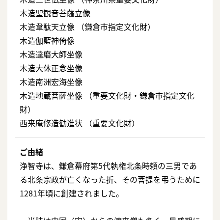
木造聖観音菩薩立像
木造韋駄天立像 （鎌倉市指定文化財）
木造伽藍神倚像
木造達磨大師坐像
木造大休正念坐像
木造南洲宏海坐像
木造地蔵菩薩坐像 （重要文化財・鎌倉市指定文化
財）
西来庵修造勧進状 （重要文化財）
ご由緒
浄智寺は、鎌倉幕府第5代執権北条時頼の三男であ
る北条宗政が亡くなった折、その菩提を弔うために
1281年頃に創建されました。