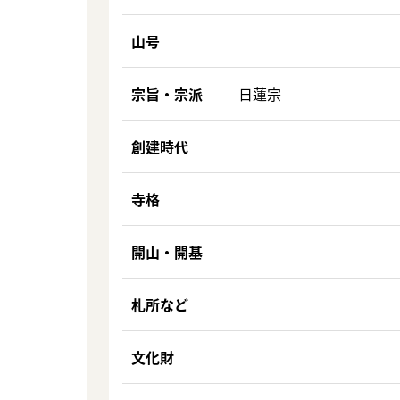
山号
宗旨・宗派
日蓮宗
創建時代
寺格
開山・開基
札所など
文化財