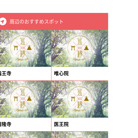
周辺のおすすめスポット
輪王寺
唯心院
清隆寺
医王院