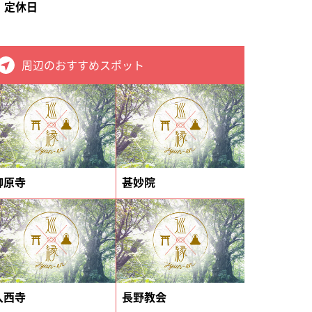
定休日
周辺のおすすめスポット
柳原寺
甚妙院
入西寺
長野教会