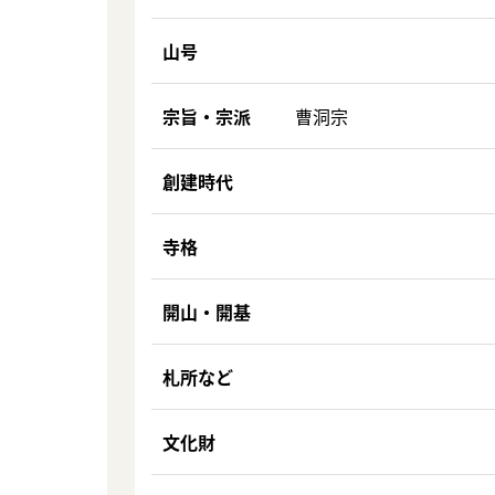
山号
宗旨・宗派
曹洞宗
創建時代
寺格
開山・開基
札所など
文化財