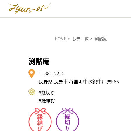
HOME
お寺一覧
渕黙庵
渕黙庵
〒 381-2215
長野県 長野市 稲里町中氷鉋中川原586
#縁切り
#縁結び